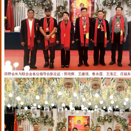
田野会长与联合会各位领导合影左起：郭培辉、王建强、鲁永霞、王淮正、庄福东