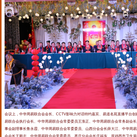
会议上，中华周易联合会会长、CCTV影响力对话特约嘉宾、易道名苑直播平台创
易联合会执行会长、中华周易联合会常委委员王淮正、中华周易联合会常务副会长
事会副理事长鲁永霞、中华周易联合会常委委员、山西分会会长薛大江、中华周易
会会长王殿志、中华周易联合会常委委员、枣庄分会会长庄福东、原鸡西市卫生局