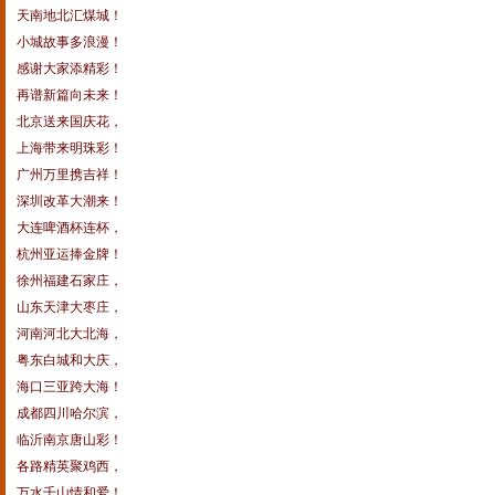
天南地北汇煤城！
小城故事多浪漫！
感谢大家添精彩！
再谱新篇向未来！
北京送来国庆花，
上海带来明珠彩！
广州万里携吉祥！
深圳改革大潮来！
大连啤酒杯连杯，
杭州亚运捧金牌！
徐州福建石家庄，
山东天津大枣庄，
河南河北大北海，
粤东白城和大庆，
海口三亚跨大海！
成都四川哈尔滨，
临沂南京唐山彩！
各路精英聚鸡西，
万水千山情和爱！