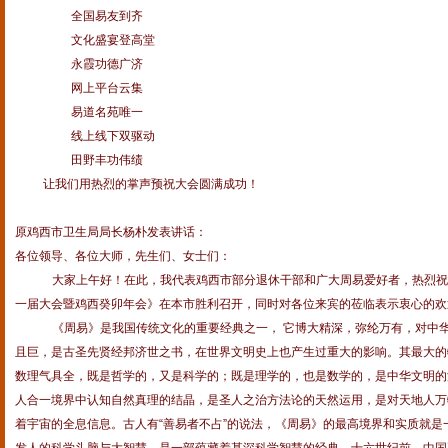
全国易友到齐
文化盛宴登高堂
永霞功德广济
网上平台云集
易道名苑唯一
线上线下双驱动
田野丰功伟绩
让我们用热烈的掌声预祝大会圆满成
功！
原鸡西市卫生局局长杨朴发表讲话：
各位领导、各位大师，先生们、女士们：
大家上午好！在此，我代表鸡西市部分退休干部和广大周易爱好者，热烈
一届大会暨鸡西癸卯年会》在本市胜利召开，同时对各位来宾的莅临表示衷心的欢
《周易》是我国传统文化的重要经典之一， 它博大精深，弥纶万有，对中
且巨，是古圣先贤经邦济世之书，在世界文明史上也产生过重大的影响。其最大的
数理气具全，既是哲学的，又是科学的；既是理学的，也是数学的，是中华文明的
人合一境界中认知自然真理的结晶，是圣人之治方法论的天然运用，是对天地人万
着宇宙的全息信息。古人有“善易者不占”的说法，《周易》的最高境界和实质就是