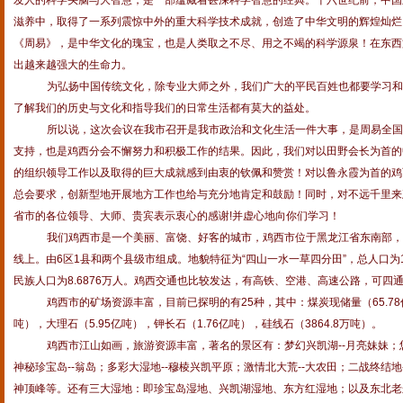
发人的科学头脑与大智慧，是一部蕴藏着甚深科学智慧的经典。十六世纪前，中国正
滋养中，取得了一系列震惊中外的重大科学技术成就，创造了中华文明的辉煌灿烂
《周易》，是中华文化的瑰宝，也是人类取之不尽、用之不竭的科学源泉！在东西
出越来越强大的生命力。
为弘扬中国传统文化，除专业大师之外，我们广大的平民百姓也都要学习和
了解我们的历史与文化和指导我们的日常生活都有莫大的益处。
所以说，这次会议在我市召开是我市政治和文化生活一件大事，是周易全国
支持，也是鸡西分会不懈努力和积极工作的结果。因此，我们对以田野会长为首的
的组织领导工作以及取得的巨大成就感到由衷的钦佩和赞赏！对以鲁永霞为首的鸡
总会要求，创新型地开展地方工作也给与充分地肯定和鼓励！同时，对不远千里来
省市的各位领导、大师、贵宾表示衷心的感谢
!
并虚心地向你们学习！
我们鸡西市是一个美丽、富饶、好客的城市，鸡西市位于黑龙江省东南部，
线上。由
6
区
1
县和两个县级市组成。地貌特征为“四山一水一草四分田”，总人口为
民族人口为
8.6876
万人。鸡西交通也比较发达，有高铁、空港、高速公路，可四
鸡西市的矿场资源丰富，目前已探明的有
25
种，其中：煤炭现储量（
65.78
吨），大理石（
5.95
亿吨），钾长石（
1.76
亿吨），硅线石（
3864.8
万吨）。
鸡西市江山如画，旅游资源丰富，著名的景区有：梦幻兴凯湖--月亮妹妹；
神秘珍宝岛--翁岛；多彩大湿地--穆棱兴凯平原；激情北大荒--大农田；二战终结地-
神顶峰等。还有三大湿地：即珍宝岛
湿地、兴凯湖湿地、东方红湿地；以及东北老