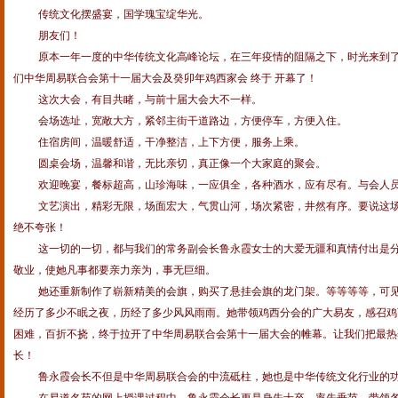
传统文化摆盛宴，国学瑰宝绽华光。
朋友们！
原本一年一度的中华传统文化高峰论坛，在三年疫情的阻隔之下，时光来到
们中华周易联合会第十一届大会及癸卯年鸡西家会 终于 开幕了！
这次大会，有目共睹，与前十届大会大不一样。
会场选址，宽敞大方，紧邻主街干道路边，方便停车，方便入住。
住宿房间，温暖舒适，干净整洁，上下方便，服务上乘。
圆桌会场，温馨和谐，无比亲切，真正像一个大家庭的聚会。
欢迎晚宴，餐标超高，山珍海味，一应俱全，各种酒水，应有尽有。与会人
文艺演出，精彩无限，场面宏大，气贯山河，场次紧密，井然有序。要说这
绝不夸张！
这一切的一切，都与我们的常务副会长鲁永霞女士的大爱无疆和真情付出是
敬业，使她凡事都要亲力亲为，事无巨细。
她还重新制作了崭新精美的会旗，购买了悬挂会旗的龙门架。等等等等，可
经历了多少不眠之夜，历经了多少风风雨雨。她带领鸡西分会的广大易友，感召鸡
困难，百折不挠，终于拉开了中华周易联合会第十一届大会的帷幕。让我们把最热
长！
鲁永霞会长不但是中华周易联合会的中流砥柱，她也是中华传统文化
行
业
的