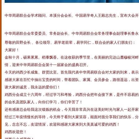
中华周易联合会学术顾问、本溪分会会长、中国易学奇人王殿志先生，宣布大会开
中华周易联合会常委委员、常务副会长、中华周易联合会常务理事会副理事长鲁永
尊敬的田野会长 、各位领导、易学老前辈，易学同仁，联合会的家人们朋友们：
大家好！
金秋十月，硕果累累、稻黍飘香。在这收获的季节里，在美丽的完达山麓穆棱河畔
情，迎来中华周易联合会第十一届家会的盛典召开。
今天的鸡西少长咸集、群贤比至。首先我代表中华周易联合会对大家的到来，表示
感谢大家在百忙中抽出宝贵的时间，带着团队、家属、会员参会，路很遥远，出资
谢大家的诚意，我永远的爱你们！
鸡西分会成立十六周年，经过学习和考验，鸡西分会把年会接下来，是件不容易的
的会长及团队家人，向你们学习，你们辛苦了！
还有感谢总会给我这次锻炼的机会，今天我非常高兴在这美好时光与家人一起开家
经过三年疫情慢长的等待，今天终于看到大家笑容，能面对面分享我们的快乐，分
见，念念不忘，友谊情深，欢迎和感谢大家来到大美真诚可爱的鸡西！
鸡西欢迎您！