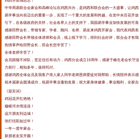
鸡西分会感恩您！
中华周易联合会家会和高峰论坛在鸡西兴办，是鸡西和联合会的一大盛事，让鸡西
易学事业向前迈出的重要一步，实现了一个重大的发展和跨越。在党中央百花齐放
引下，在各级政府的关怀，社会各界人士的支持下，我国易学事业加快发展的可喜
感谢田野会长，带领专家、学者、顾问、名师、易友来鸡西开家会，我代表鸡西表
感谢田野会长带领全体讲师和会员，线上线下学习，得到社会好评，联合会才有我
热情掌声给田野会长，田会长您辛苦了！
全体老师辛苦了！
会员跟随不掉队，坚定信任有动力，鸡西分会成立16周年，感谢于椿生老会长守
力前行，相知多年，值得托付。
感谢鸡西全体会员及我客户亲人家人同学老师恩师爱徒对我帮助，长情陪伴表示感
祝本届家会圆满成功，祝易学事业蓬勃发展；祝大家身体健康，事业顺利，全家吉
《迎宾词》
鸡冠花开红艳艳！
穆棱河水情连连！
远方朋友到边城！
张灯结彩如过年！
一年一度年家会，
新朋老友笑开颜！