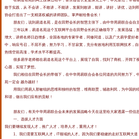
在易道名苑的网上授课过程中，鲁永霞会长更是身先士卒，率先垂范，带领
敢于实践，从 不会讲，不敢讲，不能讲，发展到敢讲，能讲，讲好，讲优，达到
协会打造出了一支精湛权威的讲师团队。掌声献给鲁会长！
朋友们，说到易道名苑，是在田野会长的智慧主张下，由中华周易联合会自
三年以来，易道名苑这个互联网平台在田野会长的正确领导下，发展迅猛，
增大，讲师名师日趋增多，全国各地的专家学者，同修同道，以及广大易学爱好者
中，响应号召，不屈不挠，努力学习，不甘寂寞，充分有效地利用互联网技术，自
热情空前高涨，学术水平不断提高。
很多易学老师都在易道名苑这个平台上，
展现了自我，找到了商机，
开阔了
心愿，实现了梦想。
我们相信在田野会长的带领下，在中华周易联合会各位同道的共同努力下，
苑一定会 越办越好！
用我们周易人那敏锐的思维和独特的智慧，维商助贾，辅政利民，为中国的
和谐，做出我们应有的贡献！
朋友们，有关中华周易联合会未来的发展战略今天在这里给大家透露一些信
一、选拔人才方面
我们要继续发现人才，推广人才，培养人才，重用人才！
1、我们需要互联网人才，
IT
领域的人才。因为我们要稳健的走好互联网大道