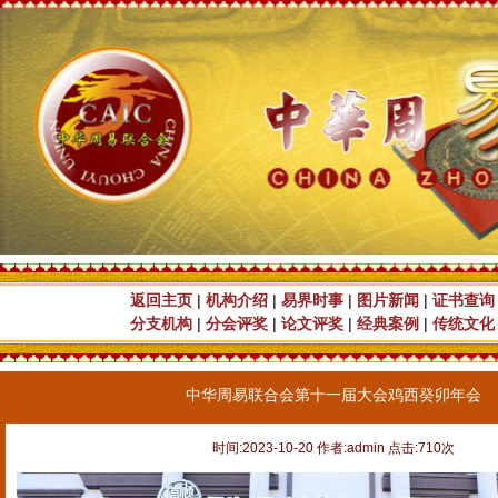
返回主页
|
机构介绍
|
易界时事
|
图片新闻
|
证书查询
分支机构
|
分会评奖
|
论文评奖
|
经典案例
|
传统文化
中华周易联合会第十一届大会鸡西癸卯年会
时间:2023-10-20 作者:admin 点击:710次