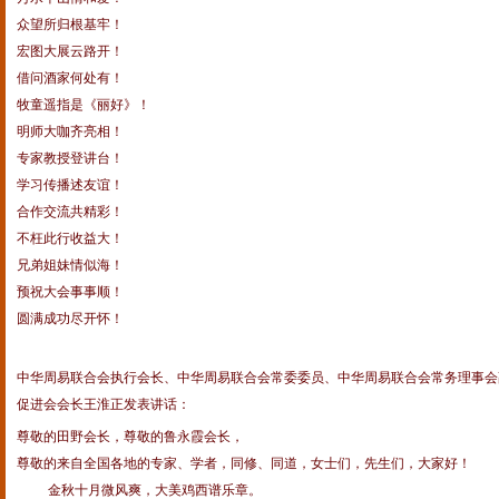
众望所归根基牢！
宏图大展云路开！
借问酒家何处有！
牧童遥指是《丽好》！
明师大咖齐亮相！
专家教授登讲台！
学习传播述友谊！
合作交流共精彩！
不枉此行收益大！
兄弟姐妹情似海！
预祝大会事事顺！
圆满成功尽开怀！
中华周易联合会执行会长、中华周易联合会常委委员、中华周易联合会常务理事会
促进会会长王淮正发表讲话：
尊敬的田野会长，尊敬的鲁永霞会长，
尊敬的来自全国各地的专家、学者，同修、同道，女士们，先生们，大家好！
金秋十月微风爽，大美鸡西谱乐章。