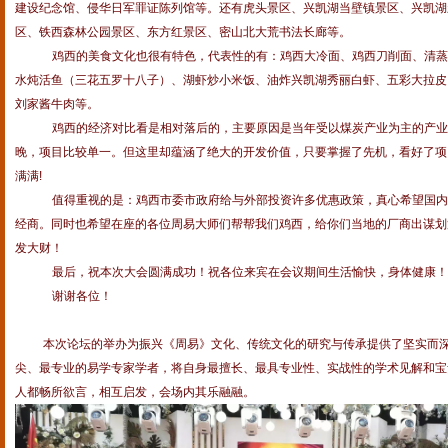
建设纪念馆、侵华日军罪证陈列馆等。还有虎头景区、兴凯湖当壁镇景区、兴凯湖
区、铁西森林公园景区、东方红景区、密山北大荒书法长廊等。
鸡西的美食文化也很有特色，代表性的有：鸡西大冷面、鸡西刀削面、清蒸
水炖活鱼（三花五罗十八子）、湖虾炒小米饭、油炸兴凯湖秀丽白虾、五彩大拉皮
刘家酱牛肉等。
鸡西的经济对比看是相对落后的，主要原因是当年受以煤炭产业为主的产业
晚，项目比较单一。但这里却蕴涵了绝大的开发价值，只要掌握了先机，看好了项
满满
!
值得重视的是：鸡西市委市政府给与外部投资许多优惠政策，真心希望国内
经商。同时也希望在座的各位周易大师们帮帮我们鸡西，给你们当地的厂商出谋划
发大财！
最后，祝本次大会圆满成功！祝各位来宾在会议期间生活愉快，身体健康！
谢谢各位！
本次论坛的举办为振兴《周易》文化、传统文化的研究与传承提供了坚实而
尖、最专业的易学专家学者，将自身最擅长、最具专业性、实战性的学术见解和宝
人都畅所欲言，相互启发，会场内其乐融融。