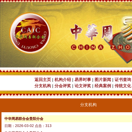
返回主页
|
机构介绍
|
易界时事
|
图片新闻
|
证书查询
分支机构
|
分会评奖
|
论文评奖
|
经典案例
|
传统文化
分支机构
中华周易联合会贵阳分会
日期：2026-03-02 点击：313