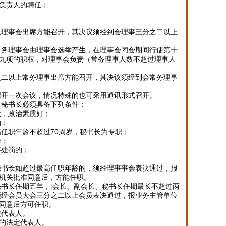
负责人的聘任；
上理事会出席方能召开，其决议须经到会理事三分之二以上
常务理事会由理事会选举产生，在理事会闭会期间行使第十
九项的职权，对理事会负责（常务理事人数不超过理事人
之二以上常务理事出席方能召开，其决议须经到会常务理事
召开一次会议，情况特殊的也可采用通讯形式召开。
、秘书长必须具备下列条件：
策，政治素质好；
响；
高任职年龄不超过70周岁，秘书长为专职；
作；
事处罚的；
秘书长如超过最高任职年龄的，须经理事事会表决通过，报
机关批准同意后，方能任职。
秘书长任期五年，[会长、副会长、秘书长任期最长不超过两
须经会员大会三分之二以上会员表决通过，报业务主管单位
同意后方可任职。
定代表人。
的法定代表人。