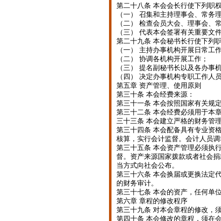
第二十八条 本会会长行使下列职
（一） 召集和主持理事会、常务
（二） 检查会员大会、理事会、
（三） 代表本会签署有关重要文
第二十九条 本会秘书长行使下列
（一） 主持办事机构开展日常工
（二） 协调各机构开展工作；
（三） 提名副秘书长以及各办事
（四） 决定办事机构专职工作人
第五章 资产管理、使用原则
第三十条 本会经费来源：
第三十一条 本会按照国家有关规
第三十二条 本会经费必须用于本
三十三条 本会建立严格的财务管
第三十四条 本会配备具有专业资
核算，实行会计监督。会计人员调
第三十五条 本会资产管理必须执
督。资产来源国家拨款或者社会捐
当方式向社会公布。
第三十六条 本会换届或更换法定
的财务审计。
第三十七条 本会的资产，任何单
第六章 章程的修改程序
第三十九条 对本会章程的修改，
第四十条 本会修改的章程，须在