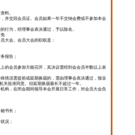
关资料。
会，并交回会员证。会员如果一年不交纳会费或不参加本会
程的行为，经理事会表决通过，予以除名。
罢免
会员大会。会员大会的职权是：
财务报告；
以上的会员参加方能召开，其决议需经到会会员半数以上表
特殊情况需提前或延期换届的，需由理事会表决通过，报业
机关批准同意。但延期换届最长不超过一年。
行机构，在闭会期间领导本会开展日常工作，对会员大会负
、秘书长；
务状况；