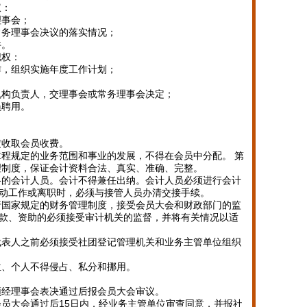
权：
理事会；
常务理事会决议的落实情况；
件。
职权：
作，组织实施年度工作计划；
机构负责人，交理事会或常务理事会决定；
员聘用。
定收取会员收费。
章程规定的业务范围和事业的发展，不得在会员中分配。 第
理制度，保证会计资料合法、真实、准确、完整。
格的会计人员。会计不得兼任出纳。会计人员必须进行会计
动工作或离职时，必须与接管人员办清交接手续。
行国家规定的财务管理制度，接受会员大会和财政部门的监
款、资助的必须接受审计机关的监督，并将有关情况以适
代表人之前必须接受社团登记管理机关和业务主管单位组织
位、个人不得侵占、私分和挪用。
须经理事会表决通过后报会员大会审议。
会员大会通过后15日内，经业务主管单位审查同意，并报社