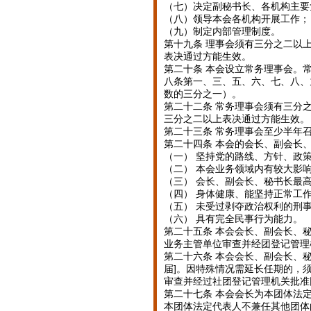
（七）决定副秘书长、各机构主要
（八）领导本会各机构开展工作；
（九）制定内部管理制度。
第十九条 理事会须有三分之二以
表决通过方能生效。
第二十条 本会设立常务理事会。
八条第一、三、五、六、七、八、
数的三分之一）。
第二十二条 常务理事会须有三分
三分之二以上表决通过方能生效。
第二十三条 常务理事会至少半年
第二十四条 本会的会长、副会长
（一） 坚持党的路线、方针、政
（二） 本会业务领域内有较大影
（三） 会长、副会长、秘书长最
（四） 身体健康、能坚持正常工
（五） 未受过剥夺政治权利的刑
（六） 具有完全民事行为能力。
第二十五条 本会会长、副会长、
业务主管单位审查并经团登记管理
第二十六条 本会会长、副会长、
届]。因特殊情况需延长任期的，
审查并经过社团登记管理机关批准
第二十七条 本会会长为本团体法
本团体法定代表人不兼任其他团体