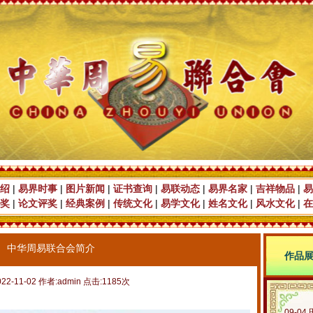
绍
|
易界时事
|
图片新闻
|
证书查询
|
易联动态
|
易界名家
|
吉祥物品
|
易
奖
|
论文评奖
|
经典案例
|
传统文化
|
易学文化
|
姓名文化
|
风水文化
|
在
中华周易联合会简介
作品
22-11-02 作者:admin 点击:1185次
09-04