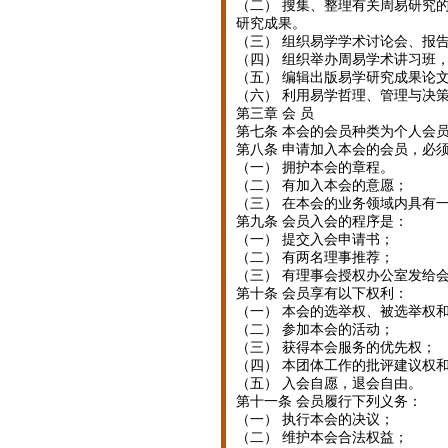
（二） 搜集、整理有关周易研究
研究成果。
（三） 组织易学学术讨论会、报
（四） 组织举办周易学术讲习班
（五） 编辑出版易学研究成果论
（六） 利用易学哲理、管理与决
第三章 会 员
第七条 本会的会员种类为个人会
第八条 申请加入本会的会员，必
（一） 拥护本会的章程。
（二） 有加入本会的意愿；
（三） 在本会的业务领域内具有
第九条 会员入会的程序是：
（一） 提交入会申请书；
（二） 有两名理事推荐；
（三） 有理事会授权办公室发给
第十条 会员享有以下权利：
（一） 本会的选举权、被选举权
（二） 参加本会的活动；
（三） 获得本会服务的优先权；
（四） 本团体工作的批评建议权
（五） 入会自愿，退会自由。
第十一条 会员履行下列义务：
（一） 执行本会的决议；
（二） 维护本会合法权益；