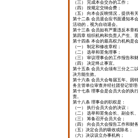
（三） 完成本会交办的工作；
（四） 按规定交纳会费；
（五） 向本会反映情况，提供有
第十二条 会员退会应书面通知本
活动的，视为自动退会。
第十三条 会员如有严重违反本章
第四章 组织机构和负责人产生、
第十四条 本会的最高权力机构是
（一） 制定和修改章程；
（二） 选举和罢免理事；
（三） 审议理事会的工作报告和
（四） 决定终止事宜。
第十五条 会员大会须有三分之二
决方能生效。
第十六条 会员大会每届五年。因
务主管单位审查并经社团登记管理
第十七条 理事会是会员大会的执
责。
第十八条 理事会的职权是：
（一） 执行会员大会的决议：
（二） 选举和罢免会长、副会长
（三） 筹备召开会员大会；
（四） 向会员大会报告工作和财
（五）决定会员的吸收或除名；
（六）决议设立办事机构；