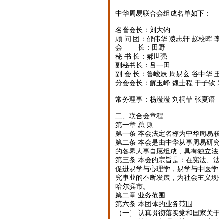
中华周易联合会组成名单如下：
名誉会长：刘大钧
顾 问 团：邵伟华 凌志轩 赵校晖 
会 长：田野
秘 书 长：郝世强
副秘书长：吕一田
副 会 长：鲁峻辰 周易玄 谷中华 
分会会长：解玉峰 魏士程 于子钦 
常务理事：杨滢滢 刘桐菲 张夏语
二、联合会章程
第一章 总 则
第一条 本会法定名称为中华周易
第二条 本会是由中华从事周易研
的各界人事自愿组成，具有独立法
第三条 本会的宗旨是：在宪法、
促进易学与心理学，易学与中医学
究事业的不断发展，为社会主义现代
哈尔滨市。
第二章 业务范围
第六条 本团体的业务范围
（一） 认真贯彻落实党和国家关